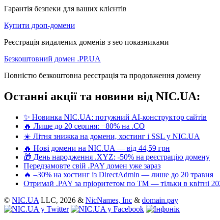
Гарантія безпеки для ваших клієнтів
Купити дроп-домени
Реєстрація видалених доменів з seo показниками
Безкоштовний домен .PP.UA
Повністю безкоштовна реєстрація та продовження домену
Останні акції та новини від NIC.UA:
✨ Новинка NIC.UA: потужний AI-конструктор сайтів
🔥 Лише до 20 серпня: −80% на .CO
☀️ Літня знижка на домени, хостинг і SSL у NIC.UA
🔥 Нові домени на NIC.UA — від 44,59 грн
🎁 День народження .XYZ: -50% на реєстрацію домену
Передзамовте свій .PAY домен уже зараз
🔥 –30% на хостинг із DirectAdmin — лише до 20 травня
Отримай .PAY за пріоритетом по ТМ — тільки в квітні 20
©
NIC.UA
LLC,
2026 &
NicNames, Inc
&
domain.pay